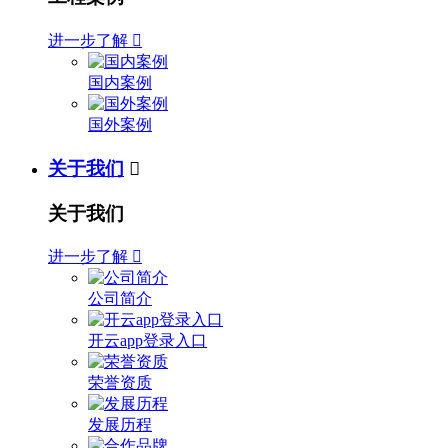
进一步了解

国内案例
国外案例
关于我们

关于我们
进一步了解

公司简介
开云app登录入口
荣誉资质
发展历程