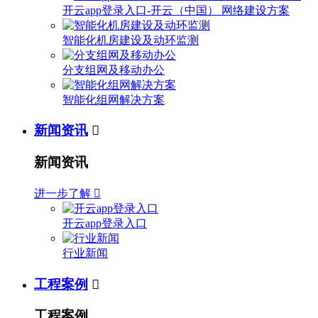
开云app登录入口-开云（中国） 网络建设方案
智能化机房建设及动环监测
分支组网及移动办公
智能化组网解决方案
新闻资讯

新闻资讯
进一步了解

开云app登录入口
行业新闻
工程案例

工程案例