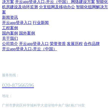
决方案
开云app登录入口-开云（中国） 网络建设方案
智能化
机房建设及动环监测
分支组网及移动办公
智能化组网解决方
案
新闻资讯
开云app登录入口
行业新闻
工程案例
国内案例
国外案例
关于我们
公司简介
开云app登录入口
荣誉资质
发展历程
合作品牌
开云app登录入口-开云（中国）
开云app登录入口-开云（中国）
服务热线：
020-87566596
地址：
广州市萝岗区科学城科学大道绿地中央广场E栋2716室