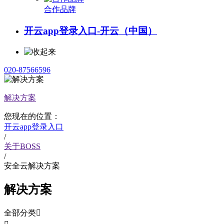
合作品牌
开云app登录入口-开云（中国）
020-87566596
解决方案
您现在的位置：
开云app登录入口
/
关于BOSS
/
安全云解决方案
解决方案
全部分类
