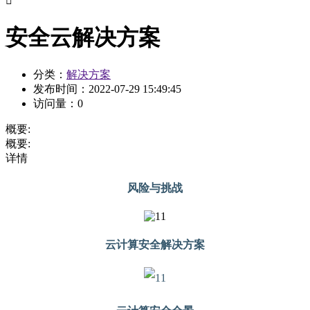

安全云解决方案
分类：
解决方案
发布时间：
2022-07-29 15:49:45
访问量：
0
概要:
概要:
详情
风险与挑战
云计算安全解决方案