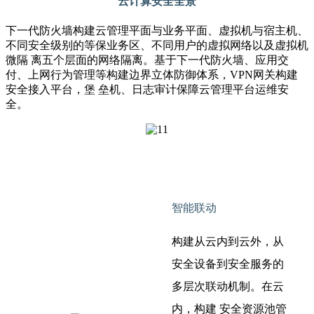
云计算安全全景
下一代防火墙构建云管理平面与业务平面、虚拟机与宿主机、
不同安全级别的等保业务区、不同用户的虚拟网络以及虚拟机
微隔 离五个层面的网络隔离。基于下一代防火墙、应用交
付、上网行为管理等构建边界立体防御体系，VPN网关构建
安全接入平台，堡 垒机、日志审计保障云管理平台运维安
全。
智能联动
构建从云内到云外，从
安全设备到安全服务的
多层次联动机制。在云
内，构建 安全资源池管