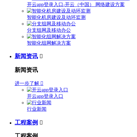
开云app登录入口-开云（中国） 网络建设方案
智能化机房建设及动环监测
分支组网及移动办公
智能化组网解决方案
新闻资讯

新闻资讯
进一步了解

开云app登录入口
行业新闻
工程案例

工程案例