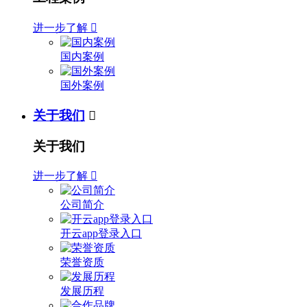
进一步了解

国内案例
国外案例
关于我们

关于我们
进一步了解

公司简介
开云app登录入口
荣誉资质
发展历程