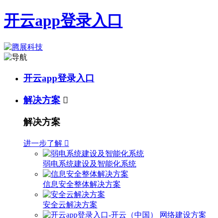
开云app登录入口
开云app登录入口
解决方案

解决方案
进一步了解

弱电系统建设及智能化系统
信息安全整体解决方案
安全云解决方案